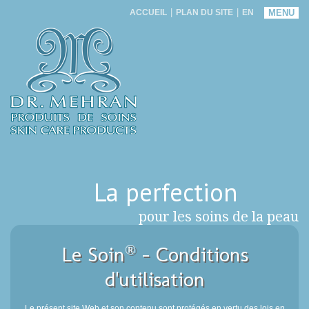
|
|
ACCUEIL
PLAN DU SITE
EN
MENU
La perfection
pour les soins de la peau
®
Le Soin
- Conditions
d'utilisation
Le présent site Web et son contenu sont protégés en vertu des lois en