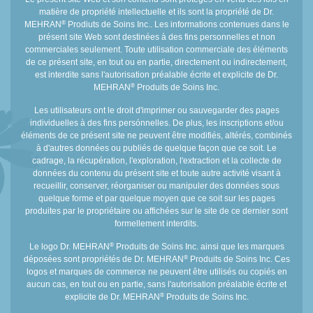
matière de propriété intellectuelle et ils sont la propriété de Dr.
®
MEHRAN
Prodiuts de Soins Inc.. Les informations contenues dans le
présent site Web sont destinées à des fins personnelles et non
commerciales seulement. Toute utilisation commerciale des éléments
de ce présent site, en tout ou en partie, directement ou indirectement,
est interdite sans l'autorisation préalable écrite et explicite de Dr.
®
MEHRAN
Produits de Soins Inc.
Les utilisateurs ont le droit d'imprimer ou sauvegarder des pages
individuelles à des fins persónnelles. De plus, les inscriptions et/ou
éléments de ce présent site ne peuvent être modifiés, altérés, combinés
à d'autres données ou publiés de quelque façon que ce soit. Le
cadrage, la récupération, l'exploration, l'extraction et la collecte de
données du contenu du présent site et toute autre activité visant à
recueillir, conserver, réorganiser ou manipuler des données sous
quelque forme et par quelque moyen que ce soit sur les pages
produites par le propriétaire ou affichées sur le site de ce dernier sont
formellement interdits.
®
Le logo Dr. MEHRAN
Produits de Soins Inc. ainsi que les marques
®
déposées sont propriétés de Dr. MEHRAN
Produits de Soins Inc. Ces
logos et marques de commerce ne peuvent être utilisés ou copiés en
aucun cas, en tout ou en partie, sans l'autorisation préalable écrite et
®
explicite de Dr. MEHRAN
Produits de Soins Inc.